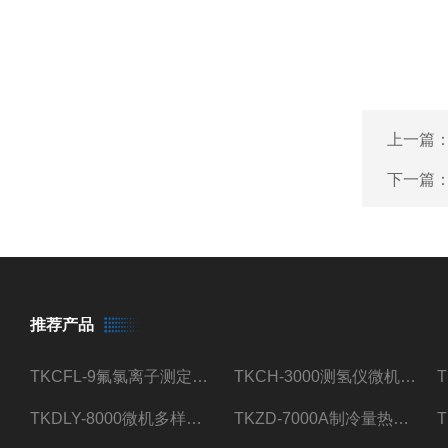
上一篇
下一篇
推荐产品
TKCFL-9氟氯离子测定仪自动煤质检测
TKCH-3000测氢仪微机氢元素测定煤质检测
TKDLY-8000微机多样测硫仪自动定硫仪化验室硫含量测定
TKZD-7000A制冷量热仪自动升降热值仪煤质检测