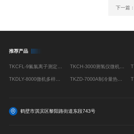
下一篇
推荐产品
TKCFL-9氟氯离子测定仪自动煤质检测
TKCH-3000测氢仪微机氢元素测定煤质检测
TKDLY-8000微机多样测硫仪自动定硫仪化验室硫含量测定
TKZD-7000A制冷量热仪自动升降热值仪煤质检测
鹤壁市淇滨区黎阳路街道东段743号