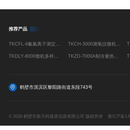
推荐产品
TKCFL-9氟氯离子测定仪自动煤质检测
TKCH-3000测氢仪微机氢元素测定煤质检测
TKDLY-8000微机多样测硫仪自动定硫仪化验室硫含量测定
TKZD-7000A制冷量热仪自动升降热值仪煤质检测
鹤壁市淇滨区黎阳路街道东段743号
© 2026 鹤壁市新天科煤质仪器有限公司 版权所有
豫ICP备14