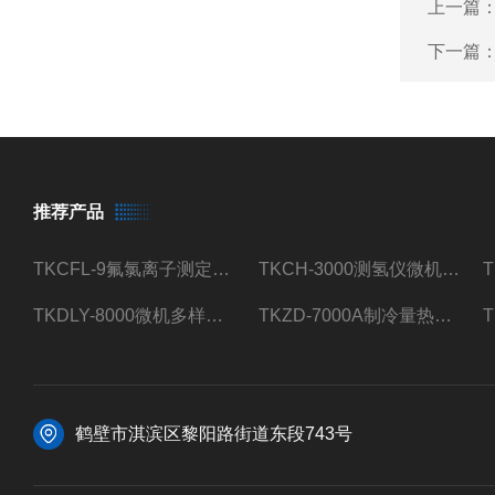
上一篇
下一篇
推荐产品
TKCFL-9氟氯离子测定仪自动煤质检测
TKCH-3000测氢仪微机氢元素测定煤质检测
TKDLY-8000微机多样测硫仪自动定硫仪化验室硫含量测定
TKZD-7000A制冷量热仪自动升降热值仪煤质检测
鹤壁市淇滨区黎阳路街道东段743号