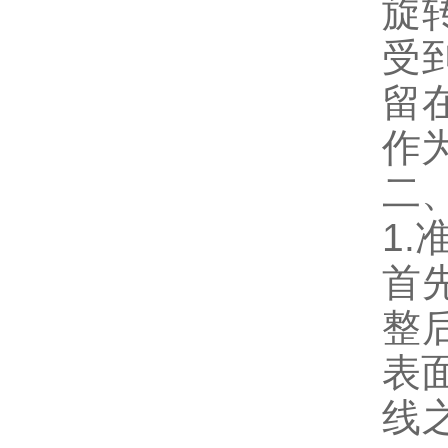
旋
受
留
作
二
1.
首
整
表
线