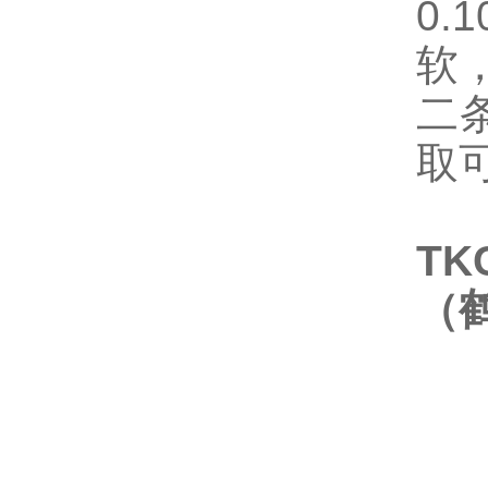
0.1
软
二
取
TK
（