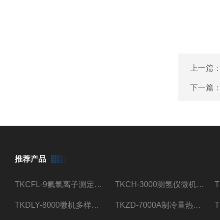
上一篇
下一篇
推荐产品
TKCFL-9氟氯离子测定仪自动煤质检测
TKCH-3000测氢仪微机氢元素测定煤质检测
TKDLY-8000微机多样测硫仪自动定硫仪化验室硫含量测定
TKZD-7000A制冷量热仪自动升降热值仪煤质检测