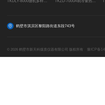
TKDLY-8000微机多样测硫仪自动定硫仪化验室硫含量测定
TKZD-7000A制冷量热仪自动升降热值仪煤质检测
鹤壁市淇滨区黎阳路街道东段743号
© 2026 鹤壁市新天科煤质仪器有限公司 版权所有
豫ICP备14