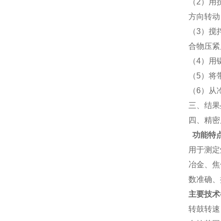
（
2
）用
方向转动
（
3
）搅
合物压紧
（
4
）用
（
5
）将
（
6
）从
三、结果
四、精密
功能特
用于测定
冶金、焦
数准确、
主要技术
转鼓转速：5