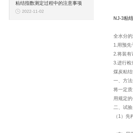
粘结指数测定过程中的注意事项
2022-11-02
NJ-3
粘
全水分的
1.用预
2.将装有
3.进行
煤炭粘结
一、方法
将一定质
用规定的
二、试验
（
1
）先