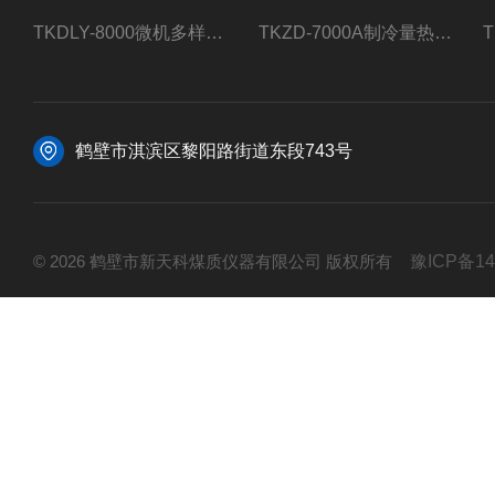
TKDLY-8000微机多样测硫仪自动定硫仪化验室硫含量测定
TKZD-7000A制冷量热仪自动升降热值仪煤质检测
鹤壁市淇滨区黎阳路街道东段743号
© 2026 鹤壁市新天科煤质仪器有限公司 版权所有
豫ICP备14