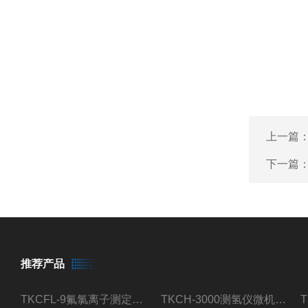
上一篇
下一篇
推荐产品
TKCFL-9氟氯离子测定仪自动煤质检测
TKCH-3000测氢仪微机氢元素测定煤质检测