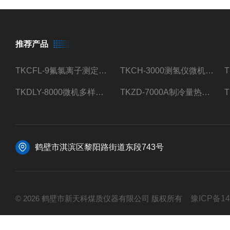
推荐产品
TKCFL-9氟氯离子测定仪自动煤质检测
TKCH-3000测氢仪微机氢元素测定煤质检测
TKDLY-8000微机多样测硫仪自动定硫仪化验室硫含量测定
TKZD-7000A制冷量热仪自动升降热值仪煤质检测
鹤壁市淇滨区黎阳路街道东段743号
© 2026 鹤壁市新天科煤质仪器有限公司 版权所有
豫ICP备14