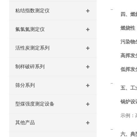
粘结指数测定仪
四、
燃
燃烧性
氟氯氮测定仪
污染物
活性炭测定系列
高挥发
制样破碎系列
低挥发
筛分系列
五、
工
锅炉设
型煤强度测定设备
示例：
其他产品
六、
典