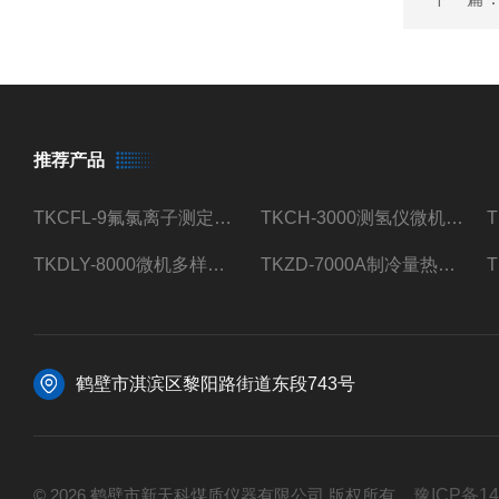
推荐产品
TKCFL-9氟氯离子测定仪自动煤质检测
TKCH-3000测氢仪微机氢元素测定煤质检测
TKDLY-8000微机多样测硫仪自动定硫仪化验室硫含量测定
TKZD-7000A制冷量热仪自动升降热值仪煤质检测
鹤壁市淇滨区黎阳路街道东段743号
© 2026 鹤壁市新天科煤质仪器有限公司 版权所有
豫ICP备14