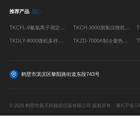
推荐产品
TKCFL-9氟氯离子测定仪自动煤质检测
TKCH-3000测氢仪微机氢元素测定煤质检测
TKDLY-8000微机多样测硫仪自动定硫仪化验室硫含量测定
TKZD-7000A制冷量热仪自动升降热值仪煤质检测
鹤壁市淇滨区黎阳路街道东段743号
© 2026 鹤壁市新天科煤质仪器有限公司 版权所有
豫ICP备14