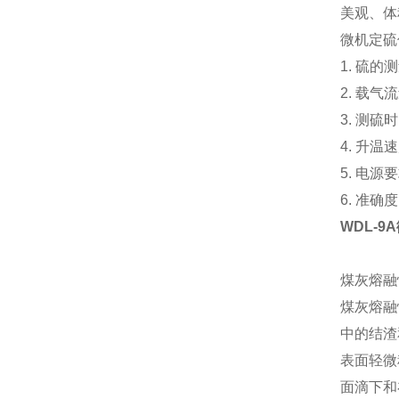
美观、体
微机定硫
1. 硫的
2. 载气流
3. 测硫
4. 升温速
5. 电源
6. 准确度
WDL-9
煤灰熔融
煤灰熔融
中的结渣
表面轻微
面滴下和