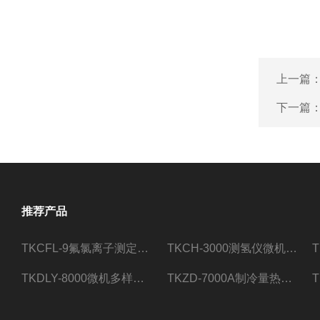
上一篇
下一篇
推荐产品
TKCFL-9氟氯离子测定仪自动煤质检测
TKCH-3000测氢仪微机氢元素测定煤质检测
TKDLY-8000微机多样测硫仪自动定硫仪化验室硫含量测定
TKZD-7000A制冷量热仪自动升降热值仪煤质检测