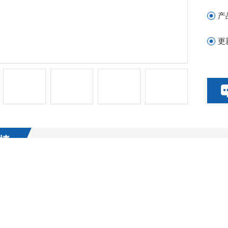
产
更
情
其他品牌
价格
国产
应用
8000A/B型高精度全自动工业分析仪（
微机操作自动灰分挥发分水