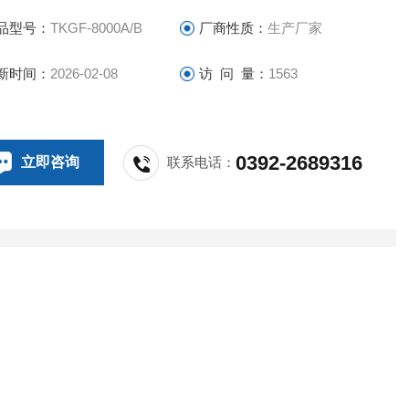
品型号：
TKGF-8000A/B
厂商性质：
生产厂家
新时间：
2026-02-08
访 问 量：
1563
0392-2689316
立即咨询
联系电话：
区间
面议
领域
生物产业,地矿,能源,钢铁/金属
分工业测定仪
）