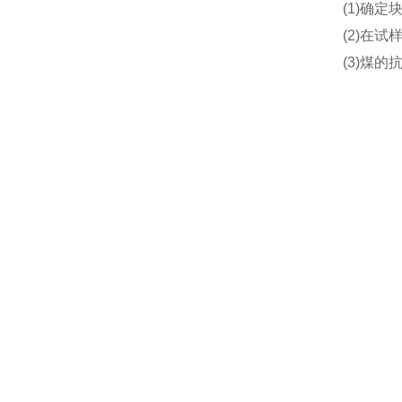
(1)确
(2)在
(3)煤