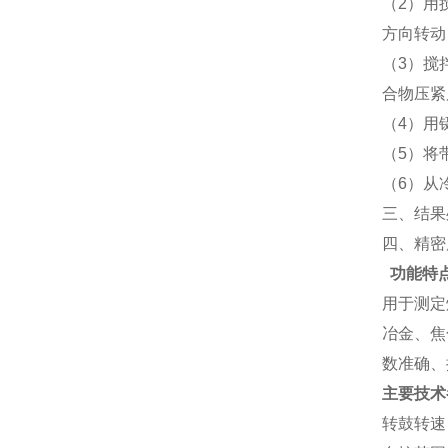
（
2
）用
方向转动
（
3
）搅
合物压紧
（
4
）用
（
5
）将
（
6
）从
三、结果
四、精密
功能特
用于测定
冶金、焦
数准确、
主要技术
转鼓转速：5