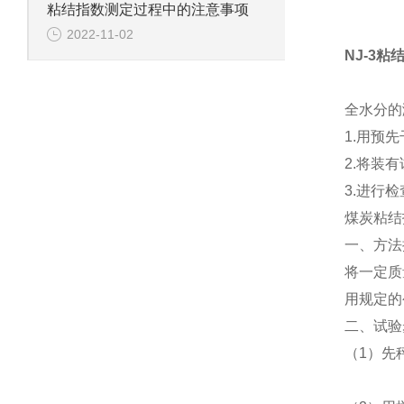
粘结指数测定过程中的注意事项
2022-11-02
NJ-3
粘
全水分的
1.用预
2.将装有
3.进行
煤炭粘结
一、方法
将一定质
用规定的
二、试验
（
1
）先