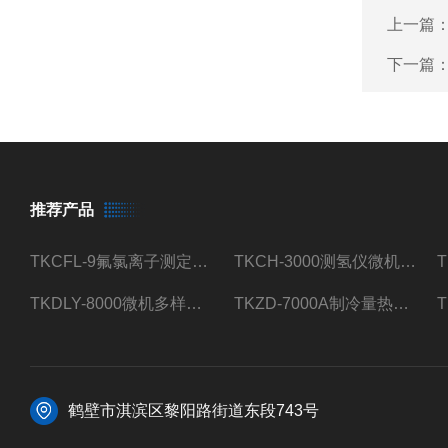
上一篇
下一篇
推荐产品
TKCFL-9氟氯离子测定仪自动煤质检测
TKCH-3000测氢仪微机氢元素测定煤质检测
TKDLY-8000微机多样测硫仪自动定硫仪化验室硫含量测定
TKZD-7000A制冷量热仪自动升降热值仪煤质检测
鹤壁市淇滨区黎阳路街道东段743号