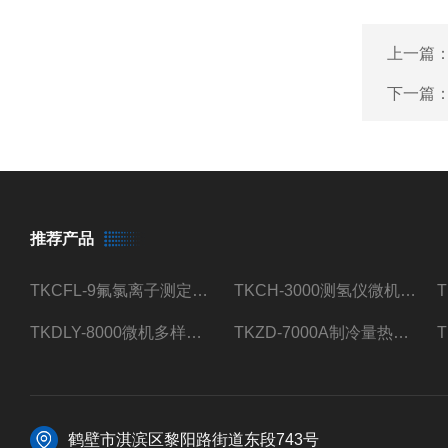
上一篇
下一篇
推荐产品
TKCFL-9氟氯离子测定仪自动煤质检测
TKCH-3000测氢仪微机氢元素测定煤质检测
TKDLY-8000微机多样测硫仪自动定硫仪化验室硫含量测定
TKZD-7000A制冷量热仪自动升降热值仪煤质检测
鹤壁市淇滨区黎阳路街道东段743号