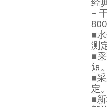
经
+干
80
■
测
■
短
■
定
■