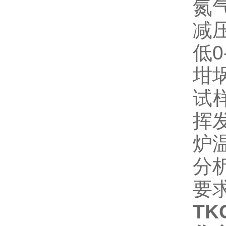
氮气
减压
低0
坩
试样
挥发
炉温
分析
要
TK