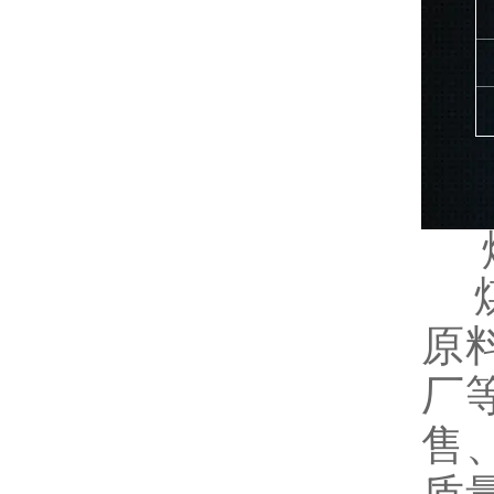
煤
原
厂
售