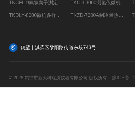
TKCFL-9氟氯离子测定仪自动煤质检测
TKCH-3000测氢仪微机氢元素测定煤质检测
TKDLY-8000微机多样测硫仪自动定硫仪化验室硫含量测定
TKZD-7000A制冷量热仪自动升降热值仪煤质检测
鹤壁市淇滨区黎阳路街道东段743号
© 2026 鹤壁市新天科煤质仪器有限公司 版权所有
豫ICP备14