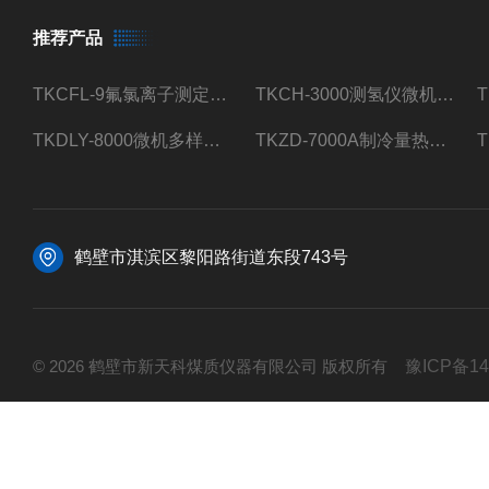
推荐产品
TKCFL-9氟氯离子测定仪自动煤质检测
TKCH-3000测氢仪微机氢元素测定煤质检测
TKDLY-8000微机多样测硫仪自动定硫仪化验室硫含量测定
TKZD-7000A制冷量热仪自动升降热值仪煤质检测
鹤壁市淇滨区黎阳路街道东段743号
© 2026 鹤壁市新天科煤质仪器有限公司 版权所有
豫ICP备14