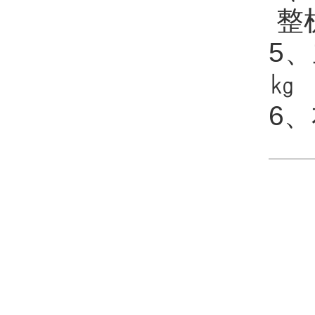
整
5、
㎏
6