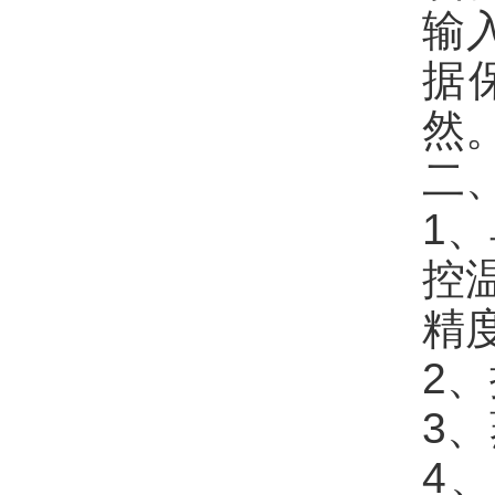
输
据
然
二
1
控温
精
2、
3
4、