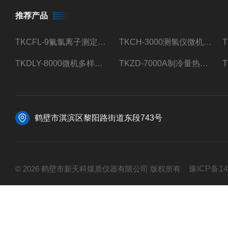
推荐产品
TKCFL-9氟氯离子测定仪自动煤质检测
TKCH-3000测氢仪微机氢元素测定煤质检测
TKDLY-8000微机多样测硫仪自动定硫仪化验室硫含量测定
TKZD-7000A制冷量热仪自动升降热值仪煤质检测
鹤壁市淇滨区黎阳路街道东段743号
© 2026 鹤壁市新天科煤质仪器有限公司 版权所有
豫ICP备14