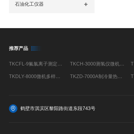
石油化工仪器
推荐产品
TKCFL-9氟氯离子测定仪自动煤质检测
TKCH-3000测氢仪微机氢元素测定煤质检测
TKDLY-8000微机多样测硫仪自动定硫仪化验室硫含量测定
TKZD-7000A制冷量热仪自动升降热值仪煤质检测
鹤壁市淇滨区黎阳路街道东段743号