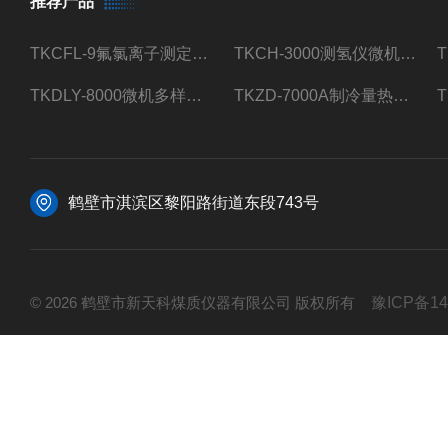
推荐产品
TKCFL-9氟氯离子测定仪自动煤质检测
TKCH-3000测氢仪微机氢元素测定煤质检测
TKDLY-8000微机多样测硫仪自动定硫仪化验室硫含量测定
TKZD-7000A制冷量热仪自动升降热值仪煤质检测
鹤壁市淇滨区黎阳路街道东段743号
© 2026 鹤壁市新天科煤质仪器有限公司 版权所有
豫ICP备14