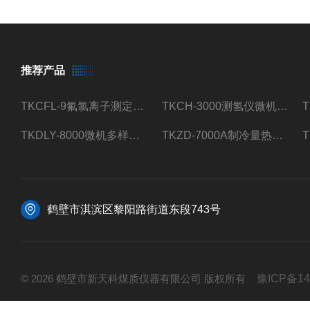
推荐产品
TKCFL-9氟氯离子测定仪自动煤质检测
TKCH-3000测氢仪微机氢元素测定煤质检测
TKDLY-8000微机多样测硫仪自动定硫仪化验室硫含量测定
TKZD-7000A制冷量热仪自动升降热值仪煤质检测
鹤壁市淇滨区黎阳路街道东段743号
© 2026 鹤壁市新天科煤质仪器有限公司 版权所有
豫ICP备14