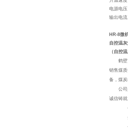
升温速度：
电源电压：
输出电流：
HR-8
微
自控温灰
（
自控温
鹤壁
销售煤质
备，煤炭
公司
诚信铸就
公司
企
企