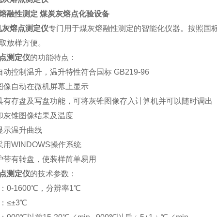
熔融性测定 煤炭灰熔点化验设备
机灰熔点测定仪
专门用于煤灰熔融性测定的智能化仪器。按照国标GB
取放样方便。
点测定仪
的功能特点：
自动控制温升，温升特性符合国标 GB219-96
图像自动在微机屏幕上显示
具有存盘及写盘功能，可将灰锥图像存入计算机并可以随时调出
印灰锥图像结果及温度
显示温升曲线
采用WINDOWS操作系统
炉带有转盘，使装样简单易用
点测定仪
的技术参数：
0-1600℃，分辨率1℃
：≤±3℃