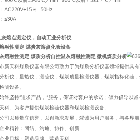
900℃以前15-20℃／min 900℃以后﹙5±1﹚℃／min
AC220V±15％ 50Hz
≤30A
机灰熔点测定仪，自动工业分析仪
熔融性测定 煤炭灰熔点化验设备
灰熔融性测定 煤质分析
自控温灰熔融性测定 微机煤质分析
市新天科煤质仪器有限公司致力于为煤质分析仪器领域提供具有
分析仪，量热仪，测硫仪，煤炭质量检测仪器，煤炭指标化验，
检测设备。
始终坚持“追求产品，*服务，保证对客户的承诺；倾力倡导以
天科。为客户提供煤炭检验仪器和煤炭检测设备。
以质量立信誉，以创新求发展，竭诚为用户服务，与各界朋
业精神：团结、沟通、协作、创新
业目标：塑造品牌、营造天科