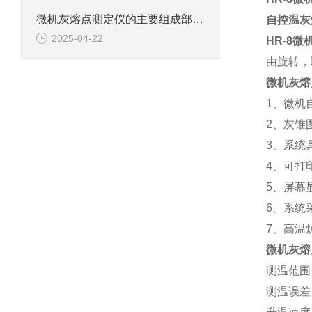
微机灰熔点测定仪的主要组成部件功能特点介绍
自控温灰
2025-04-22
HR-8
微
由旋转，
微机灰熔
1、微机
2、灰锥
3、系统
4、可打
5、屏幕
6、系统
7、高温
微机灰熔
测温范围：
测温误差