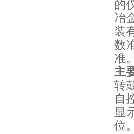
的
冶
装
数
准
主
转鼓
自控
显
位