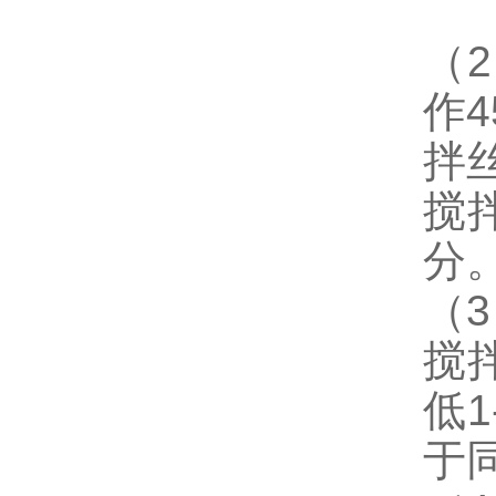
（
2
作
4
拌
搅
分
（
3
搅
低
1
于