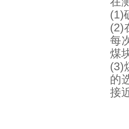
在
(1
(
每
煤
(
的
接