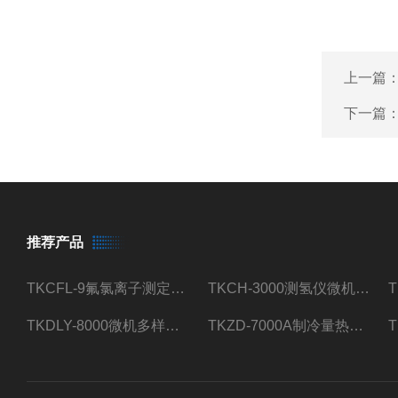
上一篇
下一篇
推荐产品
TKCFL-9氟氯离子测定仪自动煤质检测
TKCH-3000测氢仪微机氢元素测定煤质检测
TKDLY-8000微机多样测硫仪自动定硫仪化验室硫含量测定
TKZD-7000A制冷量热仪自动升降热值仪煤质检测