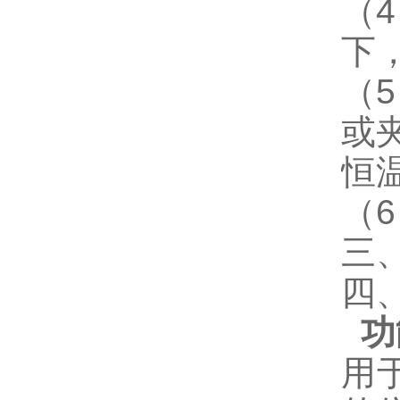
（
4
下
（
5
或
恒
（
6
三
四
功
用