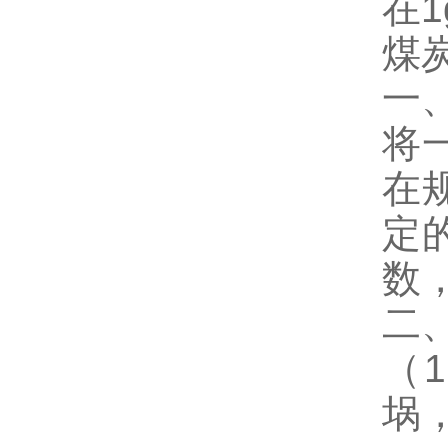
在
煤
一
将
在
定
数
二
（
1
埚