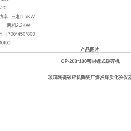
<20
功率
三相
1.5KW
两相
2.2KW
尺寸
700*450*800
80KG
产品图片
CP-200*100密封锤式破碎机
玻璃陶瓷破碎机陶瓷厂煤炭煤质化验仪