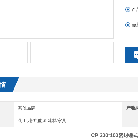
产
更
情
其他品牌
产地
化工,地矿,能源,建材/家具
CP-200*100密封