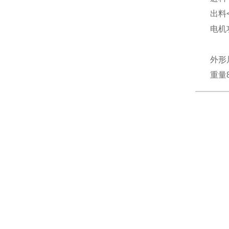
出料
电机
外形
重量