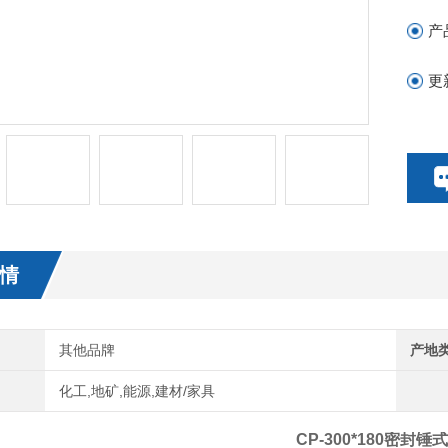
产
更
情
其他品牌
产地
化工,地矿,能源,建材/家具
CP-300*180密封