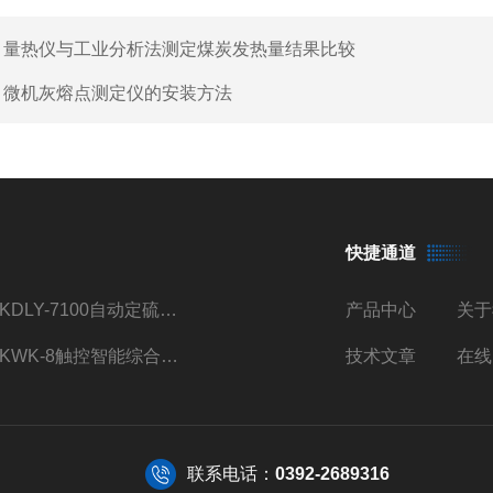
：
量热仪与工业分析法测定煤炭发热量结果比较
：
微机灰熔点测定仪的安装方法
快捷通道
TKDLY-7100自动定硫仪自动送样测硫仪触控操作
产品中心
关于
TKWK-8触控智能综合吸附仪煤炭活性炭测定
技术文章
在线
联系电话：
0392-2689316