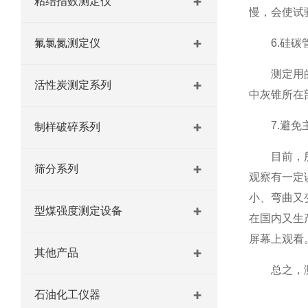
粘结指数测定仪
慢，会使试
氟氯氮测定仪
6.硅碳管
测定用的硅
活性炭测定系列
中灰锥所在
7.避免主
制样破碎系列
目前，所测
筛分系列
观察有一定
小、弯曲又
型煤强度测定设备
在国内又生
屏幕上观看
其他产品
总之，测定
石油化工仪器