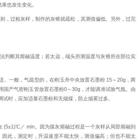
结果也发生变化。
否则，过粗灰样，制作的灰锥就疏松，其测值偏低。另外，过完
法判断其熔融温度；若太远，端头所测温度与灰锥所在部位实
一般，气疏型的，在刚玉舟中央放置石墨粉 15～20g，两
中，用国产气密刚玉管放置石墨粉0～30g，才能调准试验气氛。由
调试时，应加适量石墨粉和无烟煤，防止烟雾过多。
 (5±1)℃／ min。因为煤灰熔融过程是一个灰样从局部熔融到
。因此，测定时，升温速度不能太快，测值偏高；但也不能太