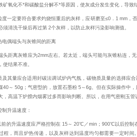
铁矿氧化不*和碳酸盐分解不*等原因，使灰成分发生变化，导致
度一定要符合要求灼烧恒重后的灰样，应研磨至≤0．1 mm，
必须清洗干燥后再过第 2个灰样，以防止灰样污染影响测值。
电偶端头与灰锥间的距离
距离灰锥应为2mm左右。若太近，端头可能与灰锥粘连，无
，使结果不准。
及其量应合适用封碳法调试炉内气氛，碳物质及量的选择应合适。
煤40～ 50g；气密型的，放置石墨粉 5～6g。但在实际操作
大，高温下炉膛内烟雾过多而影响判断。所以，在用气密刚玉管
制升温速度：
的升温速度应严格控制在 15～ 20℃／min；900℃以后控制在
过程，而且炉热传递，以及灰样达到温度均匀都需要一定时间