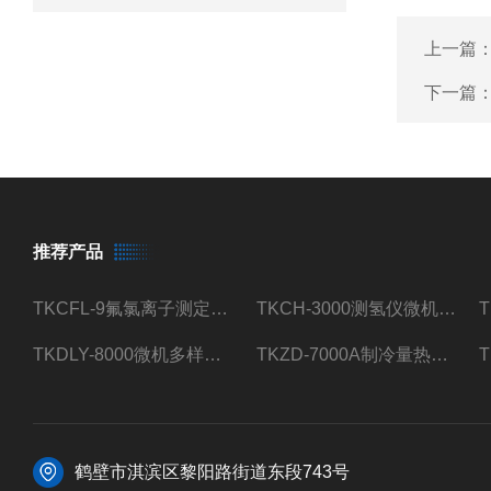
上一篇
下一篇
推荐产品
TKCFL-9氟氯离子测定仪自动煤质检测
TKCH-3000测氢仪微机氢元素测定煤质检测
TKDLY-8000微机多样测硫仪自动定硫仪化验室硫含量测定
TKZD-7000A制冷量热仪自动升降热值仪煤质检测
鹤壁市淇滨区黎阳路街道东段743号