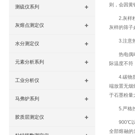
则，会因黄
测硫仪系列
2.灰样粒
灰熔点测定仪
灰样的筛子
3.注意热
水分测定仪
热电偶端头
元素分析系列
际温度不符
4.碳物质
工业分析仪
端放置无烟
于石墨粉量
马弗炉系列
5.严格控
胶质层测定仪
900℃以前
全部熔融的