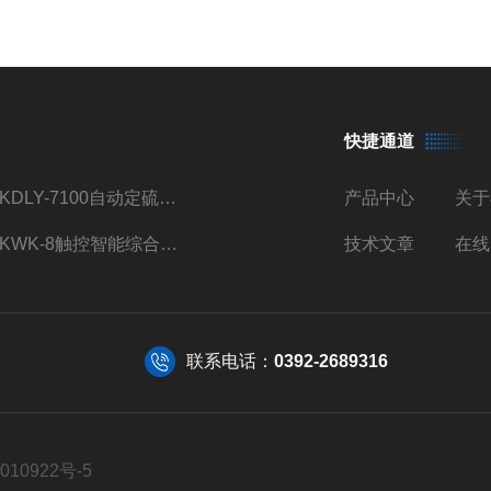
快捷通道
TKDLY-7100自动定硫仪自动送样测硫仪触控操作
产品中心
关于
TKWK-8触控智能综合吸附仪煤炭活性炭测定
技术文章
在线
联系电话：
0392-2689316
010922号-5