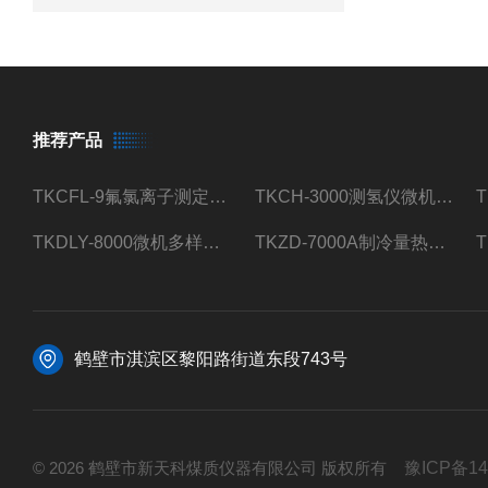
推荐产品
TKCFL-9氟氯离子测定仪自动煤质检测
TKCH-3000测氢仪微机氢元素测定煤质检测
TKDLY-8000微机多样测硫仪自动定硫仪化验室硫含量测定
TKZD-7000A制冷量热仪自动升降热值仪煤质检测
鹤壁市淇滨区黎阳路街道东段743号
© 2026 鹤壁市新天科煤质仪器有限公司 版权所有
豫ICP备14