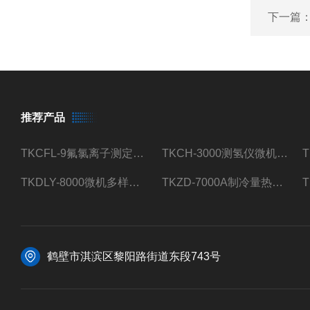
下一篇
推荐产品
TKCFL-9氟氯离子测定仪自动煤质检测
TKCH-3000测氢仪微机氢元素测定煤质检测
TKDLY-8000微机多样测硫仪自动定硫仪化验室硫含量测定
TKZD-7000A制冷量热仪自动升降热值仪煤质检测
鹤壁市淇滨区黎阳路街道东段743号