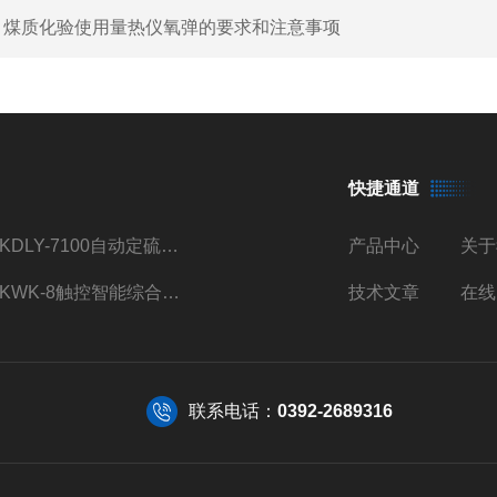
：
煤质化验使用量热仪氧弹的要求和注意事项
快捷通道
TKDLY-7100自动定硫仪自动送样测硫仪触控操作
产品中心
关于
TKWK-8触控智能综合吸附仪煤炭活性炭测定
技术文章
在线
联系电话：
0392-2689316