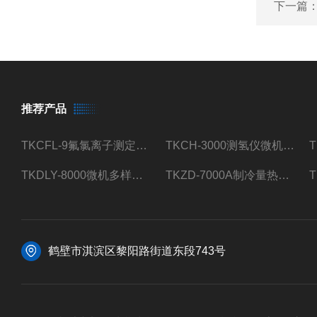
下一篇
推荐产品
TKCFL-9氟氯离子测定仪自动煤质检测
TKCH-3000测氢仪微机氢元素测定煤质检测
TKDLY-8000微机多样测硫仪自动定硫仪化验室硫含量测定
TKZD-7000A制冷量热仪自动升降热值仪煤质检测
鹤壁市淇滨区黎阳路街道东段743号