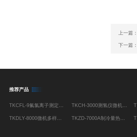
上一篇
下一篇
推荐产品
TKCFL-9氟氯离子测定仪自动煤质检测
TKCH-3000测氢仪微机氢元素测定煤质检测
TKDLY-8000微机多样测硫仪自动定硫仪化验室硫含量测定
TKZD-7000A制冷量热仪自动升降热值仪煤质检测