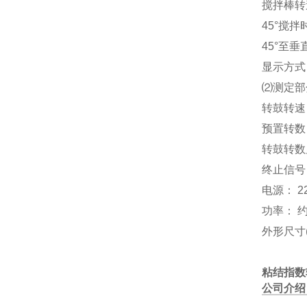
搅拌棒转速：
45°搅拌
45°至垂
显示方式
⑵测定部
转鼓转速： 
预置转数：
转鼓转数
终止信号
电源： 22
功率： 约
外形尺寸(m
粘结指数
公司介绍