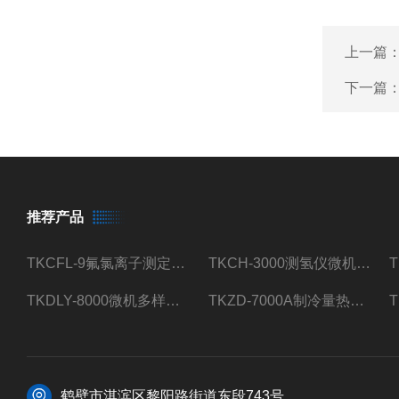
上一篇
下一篇
推荐产品
TKCFL-9氟氯离子测定仪自动煤质检测
TKCH-3000测氢仪微机氢元素测定煤质检测
TKDLY-8000微机多样测硫仪自动定硫仪化验室硫含量测定
TKZD-7000A制冷量热仪自动升降热值仪煤质检测
鹤壁市淇滨区黎阳路街道东段743号