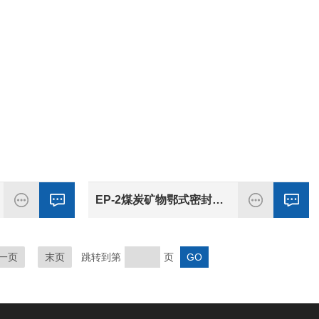
EP-2煤炭矿物鄂式密封破碎机 天科煤炭粉碎机
一页
末页
跳转到第
页