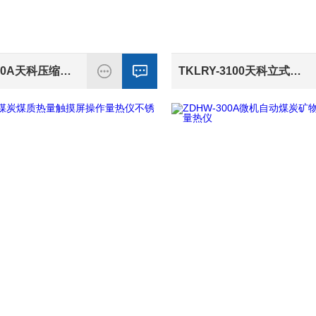
TKZD-9000A天科压缩机制冷控温量热仪 不锈钢内筒
TKLRY-3100天科立式结构煤炭煤质量热仪定 微机显示