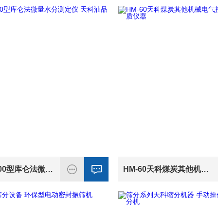
TKWS-3000型库仑法微量水分测定仪 天科油品触控操作
HM-60天科煤炭其他机械电气控制式可磨性煤质仪器