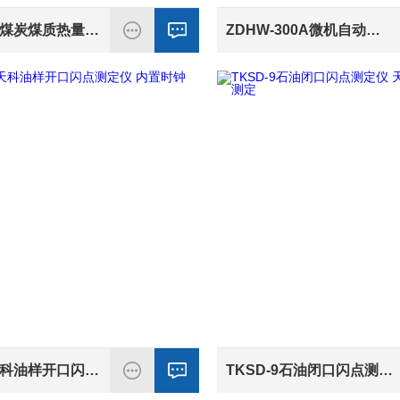
ZDHW-8R煤炭煤质热量触摸屏操作量热仪不锈钢箱体
ZDHW-300A微机自动煤炭矿物水煤质热值分析量热仪
TKSD-9天科油样开口闪点测定仪 内置时钟
TKSD-9石油闭口闪点测定仪 天科智能油品分析测定