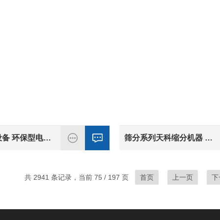
天科筛分设备 环保型电动密封振筛机
筛分系列天科缩分机器 手动操作不锈钢材质筛分机
共 2941 条记录，当前 75 / 197 页
首页
上一页
下