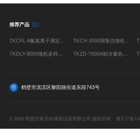
推荐产品
TKCFL-9氟氯离子测定仪自动煤质检测
TKCH-3000测氢仪微机氢元素测定煤质检测
TKDLY-8000微机多样测硫仪自动定硫仪化验室硫含量测定
TKZD-7000A制冷量热仪自动升降热值仪煤质检测
鹤壁市淇滨区黎阳路街道东段743号
© 2026 鹤壁市新天科煤质仪器有限公司 版权所有
豫ICP备14