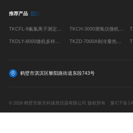
推荐产品
TKCFL-9氟氯离子测定仪自动煤质检测
TKCH-3000测氢仪微机氢元素测定煤质检测
TKDLY-8000微机多样测硫仪自动定硫仪化验室硫含量测定
TKZD-7000A制冷量热仪自动升降热值仪煤质检测
鹤壁市淇滨区黎阳路街道东段743号
© 2026 鹤壁市新天科煤质仪器有限公司 版权所有
豫ICP备14