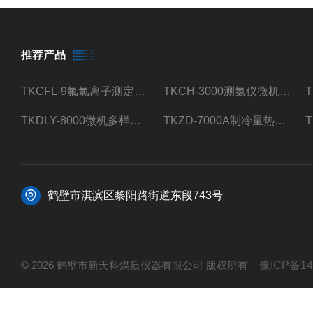
推荐产品
TKCFL-9氟氯离子测定仪自动煤质检测
TKCH-3000测氢仪微机氢元素测定煤质检测
TKDLY-8000微机多样测硫仪自动定硫仪化验室硫含量测定
TKZD-7000A制冷量热仪自动升降热值仪煤质检测
鹤壁市淇滨区黎阳路街道东段743号
© 2026 鹤壁市新天科煤质仪器有限公司 版权所有
豫ICP备14